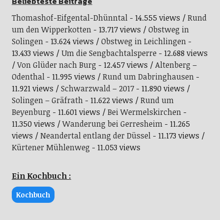
Beliebteste Beiträge
Thomashof-Eifgental-Dhünntal
- 14.555 views
Rund
um den Wipperkotten
- 13.717 views
Obstweg in
Solingen
- 13.624 views
Obstweg in Leichlingen
-
13.433 views
Um die Sengbachtalsperre
- 12.688 views
Von Glüder nach Burg
- 12.457 views
Altenberg –
Odenthal
- 11.995 views
Rund um Dabringhausen
-
11.921 views
Schwarzwald – 2017
- 11.890 views
Solingen – Gräfrath
- 11.622 views
Rund um
Beyenburg
- 11.601 views
Bei Wermelskirchen
-
11.350 views
Wanderung bei Gerresheim
- 11.265
views
Neandertal entlang der Düssel
- 11.173 views
Kürtener Mühlenweg
- 11.053 views
Ein Kochbuch :
Kochbuch