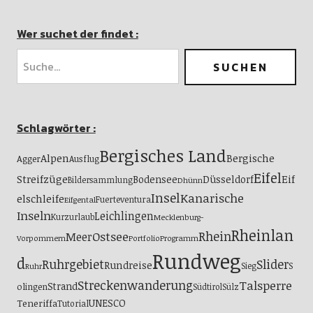
Wer suchet der findet :
Schlagwörter :
Bergisches Land
Alpen
Bergische
Agger
Ausflug
Eifel
Streifzüge
Eif
Bodensee
Düsseldorf
Bildersammlung
Dhünn
Insel
Kanarische
elschleife
Fuerteventura
Eifgental
Inseln
Leichlingen
Kurzurlaub
Mecklenburg-
Rheinlan
Ostsee
Rhein
Meer
Vorpommern
Portfolio
Programm
Rundweg
d
Ruhrgebiet
Slider
Rundreise
S
Sieg
Ruhr
Streckenwanderung
Talsperre
Strand
olingen
Südtirol
Sülz
UNESCO
Teneriffa
Tutorial