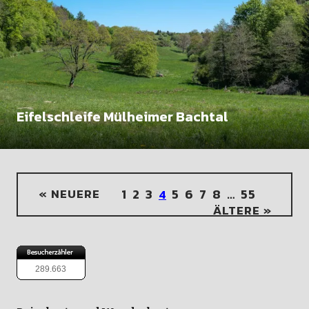
Eifelschleife Mülheimer Bachtal
« NEUERE
1
2
3
5
6
7
8
…
55
4
ÄLTERE »
289.663