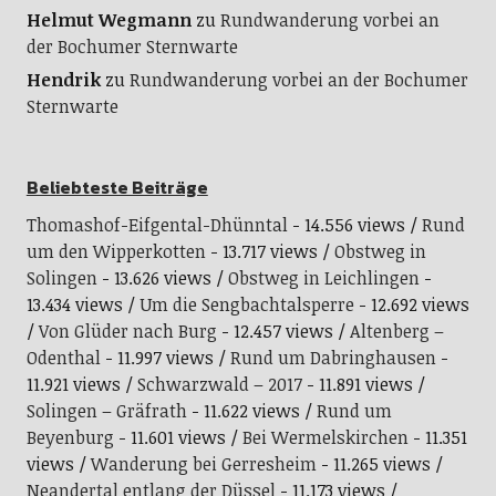
Helmut Wegmann
zu
Rundwanderung vorbei an
der Bochumer Sternwarte
Hendrik
zu
Rundwanderung vorbei an der Bochumer
Sternwarte
Beliebteste Beiträge
Thomashof-Eifgental-Dhünntal
- 14.556 views
Rund
um den Wipperkotten
- 13.717 views
Obstweg in
Solingen
- 13.626 views
Obstweg in Leichlingen
-
13.434 views
Um die Sengbachtalsperre
- 12.692 views
Von Glüder nach Burg
- 12.457 views
Altenberg –
Odenthal
- 11.997 views
Rund um Dabringhausen
-
11.921 views
Schwarzwald – 2017
- 11.891 views
Solingen – Gräfrath
- 11.622 views
Rund um
Beyenburg
- 11.601 views
Bei Wermelskirchen
- 11.351
views
Wanderung bei Gerresheim
- 11.265 views
Neandertal entlang der Düssel
- 11.173 views