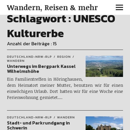
Wandern, Reisen & mehr
Schlagwort :
UNESCO
Kulturerbe
Anzahl der Beiträge : 15
DEUTSCHLAND-NRW-RLP
REGION
WANDERN
Unterwegs im Bergpark Kassel
Wilhelmshöhe
Ein Familientreffen in Höringhausen,
dem Heimatort meiner Mutter, benutzen wir für einen
einwöchigen Urlaub. Dort hatten wir für eine Woche eine
Ferienwohnung gemietet.…
DEUTSCHLAND-NRW-RLP
WANDERN
Stadt- und Parkrundgang in
Schwerin