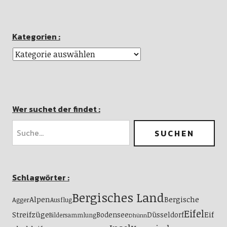
Kategorien :
Wer suchet der findet :
Schlagwörter :
Bergisches Land
Alpen
Bergische
Agger
Ausflug
Eifel
Streifzüge
Eif
Bodensee
Düsseldorf
Bildersammlung
Dhünn