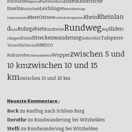
Insel
Kanarische
elschleife
Fuerteventura
Eifgental
Inseln
Leichlingen
Kurzurlaub
Mecklenburg-
Rheinlan
Ostsee
Rhein
Meer
Vorpommern
Portfolio
Programm
Rundweg
d
Ruhrgebiet
Slider
Rundreise
S
Sieg
Ruhr
Streckenwanderung
Talsperre
Strand
olingen
Südtirol
Sülz
UNESCO
Teneriffa
Tutorial
zwischen 5 und
Wupper
Kulturerbe
USA
Wanderreise
zwischen 10 und 15
10 km
km
zwischen 15 und 20 km
Neueste Kommentare :
Bock
zu
Ausflug nach Schloss Burg
Dorothe
zu
Rundwanderung bei Witzhelden
Steffi
zu
Rundwanderung bei Witzhelden