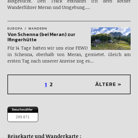
ausgesucht. Den Track entnahm ich dem Rother
Wanderführer Meran und Umgebung.…
EUROPA
WANDERN
Von Schenna (bei Meran) zur
Ifingerhütte
Für 14 Tage hatten wir uns eine FEWO
in Schenna, oberhalb von Meran, gemietet. Gleich am
ersten Tag nach unserer Anreise zog es…
2
ÄLTERE »
1
289.871
Reisekarte und Wanderkarte :