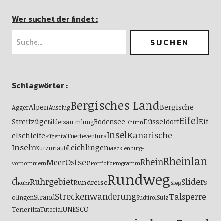
Wer suchet der findet :
Schlagwörter :
Bergisches Land
Alpen
Bergische
Agger
Ausflug
Eifel
Streifzüge
Eif
Bodensee
Düsseldorf
Bildersammlung
Dhünn
Insel
Kanarische
elschleife
Fuerteventura
Eifgental
Inseln
Leichlingen
Kurzurlaub
Mecklenburg-
Rheinlan
Ostsee
Rhein
Meer
Vorpommern
Portfolio
Programm
Rundweg
d
Ruhrgebiet
Slider
Rundreise
S
Sieg
Ruhr
Streckenwanderung
Talsperre
Strand
olingen
Südtirol
Sülz
UNESCO
Teneriffa
Tutorial