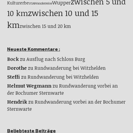
zwischen 5 und
Wupper
Kulturerbe
USA
Wanderreise
zwischen 10 und 15
10 km
km
zwischen 15 und 20 km
Neueste Kommentare :
Bock
zu
Ausflug nach Schloss Burg
Dorothe
zu
Rundwanderung bei Witzhelden
Steffi
zu
Rundwanderung bei Witzhelden
Helmut Wegmann
zu
Rundwanderung vorbei an
der Bochumer Sternwarte
Hendrik
zu
Rundwanderung vorbei an der Bochumer
Sternwarte
Beliebteste Beiträge