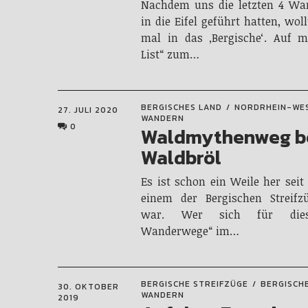
Nachdem uns die letzten 4 Wa
in die Eifel geführt hatten, wol
mal in das ‚Bergische‘. Auf m
List“ zum…
BERGISCHES LAND
NORDRHEIN-WE
27. JULI 2020
WANDERN
0
Waldmythenweg b
Waldbröl
Es ist schon ein Weile her seit 
einem der Bergischen Streifz
war. Wer sich für die
Wanderwege“ im…
BERGISCHE STREIFZÜGE
BERGISCH
30. OKTOBER
WANDERN
2019