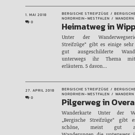
BERGISCHE STREIFZÜGE
BERGISCH
1. MAI 2018
NORDRHEIN-WESTFALEN
WANDERN
0
Heimatweg in Wipp
Unter der Wanderwegseri
Streifzüge“ gibt es einige seh
gut ausgeschilderte Wan
unterwegs ihr Thema mit
erläutern. 5 davon…
BERGISCHE STREIFZÜGE
BERGISCH
27. APRIL 2018
NORDRHEIN-WESTFALEN
WANDERN
0
Pilgerweg in Over
Wanderkarte Unter der Wa
„Bergische Streifzüge“ gibt 
schöne, meist gut ausg
Wanderungen die unterwegs 