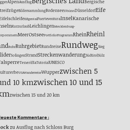
Bergisches Land
Alpen
Bergische
gger
Ausflug
Eife
treifzüge
Bodensee
Düsseldorf
Bildersammlung
Dhünn
Insel
Kanarische
Eifelschleife
Fuerteventura
Eifgental
nseln
Leichlingen
Kurzurlaub
Mecklenburg-
Rheinl
Ostsee
Rhein
Meer
orpommern
Portfolio
Programm
Rundweg
and
Ruhrgebiet
Rundreise
Sieg
Ruhr
lider
Streckenwanderung
Strand
Solingen
Südtirol
Sülz
alsperre
UNESCO
Teneriffa
Tutorial
zwischen 5
Wupper
ulturerbe
USA
Wanderreise
zwischen 10 und 15
und 10 km
km
zwischen 15 und 20 km
eueste Kommentare :
Bock
zu
Ausflug nach Schloss Burg