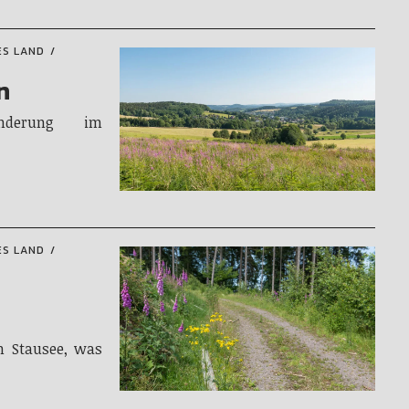
ES LAND
n
derung im
ES LAND
n Stausee, was