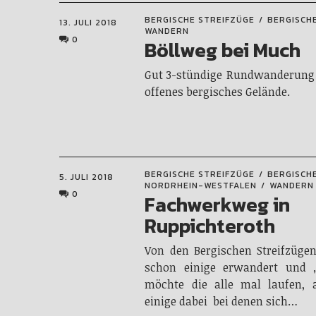
BERGISCHE STREIFZÜGE
BERGISCH
13. JULI 2018
WANDERN
0
Böllweg bei Much
Gut 3-stündige Rundwanderung
offenes bergisches Gelände.
BERGISCHE STREIFZÜGE
BERGISCH
5. JULI 2018
NORDRHEIN-WESTFALEN
WANDERN
0
Fachwerkweg in
Ruppichteroth
Von den Bergischen Streifzüge
schon einige erwandert und „
möchte die alle mal laufen, a
einige dabei bei denen sich…