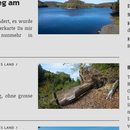
eg am
S
dert, es wurde
erkarte Da mir
d
e nunmehr in
B
ES LAND
B
T
R
O
, ohne grosse
L
S
n
1
v
ES LAND