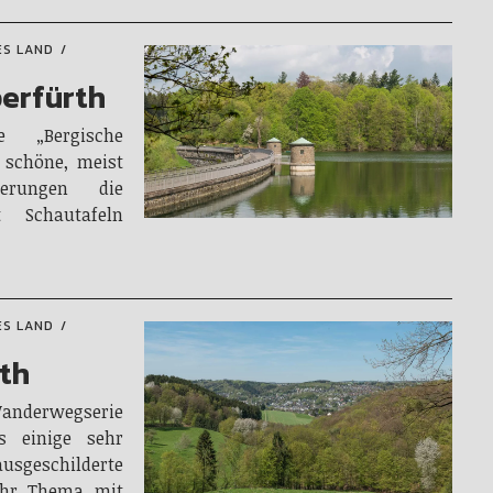
ES LAND
erfürth
e „Bergische
r schöne, meist
derungen die
 Schautafeln
ES LAND
ath
nderwegserie
es einige sehr
eschilderte
ihr Thema mit