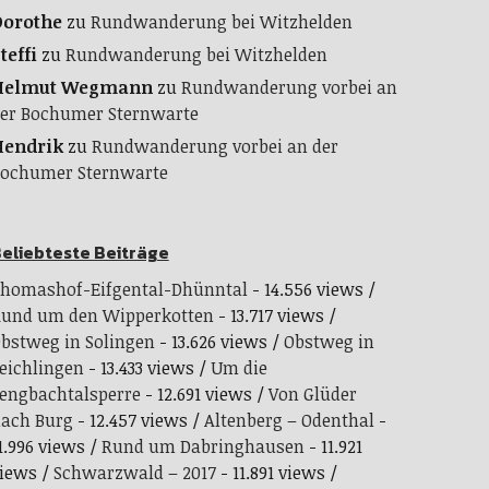
Dorothe
zu
Rundwanderung bei Witzhelden
teffi
zu
Rundwanderung bei Witzhelden
Helmut Wegmann
zu
Rundwanderung vorbei an
er Bochumer Sternwarte
Hendrik
zu
Rundwanderung vorbei an der
ochumer Sternwarte
eliebteste Beiträge
homashof-Eifgental-Dhünntal
- 14.556 views
und um den Wipperkotten
- 13.717 views
bstweg in Solingen
- 13.626 views
Obstweg in
eichlingen
- 13.433 views
Um die
engbachtalsperre
- 12.691 views
Von Glüder
ach Burg
- 12.457 views
Altenberg – Odenthal
-
1.996 views
Rund um Dabringhausen
- 11.921
iews
Schwarzwald – 2017
- 11.891 views