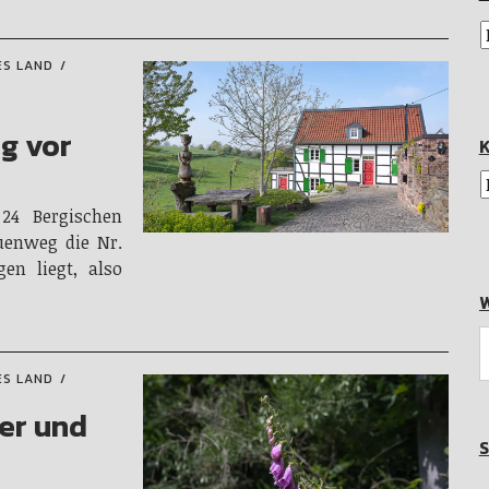
ES LAND
–
ug vor
K
24 Bergischen
uenweg die Nr.
en liegt, also
W
ES LAND
er und
S