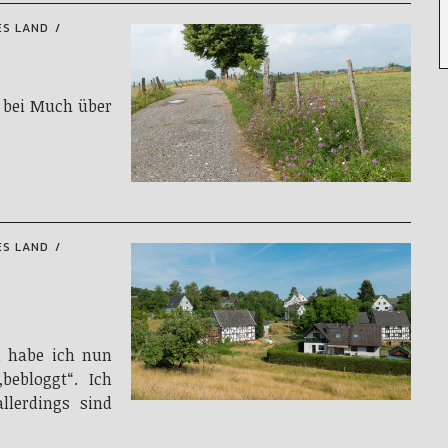
ES LAND
 bei Much über
ES LAND
n habe ich nun
bebloggt“. Ich
llerdings sind