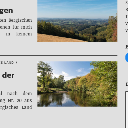
S
agen
B
1
ten Bergischen
v
 denen für mich
v
g in keinem
E
ES LAND
 der
D
al nach dem
ng Nr. 20 aus
rgisches Land