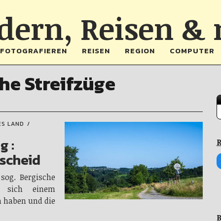
ern, Reisen &
FOTOGRAFIEREN
REISEN
REGION
COMPUTER
he Streifzüge
ES LAND
g :
R
lscheid
sog. Bergische
e sich einem
 haben und die
B