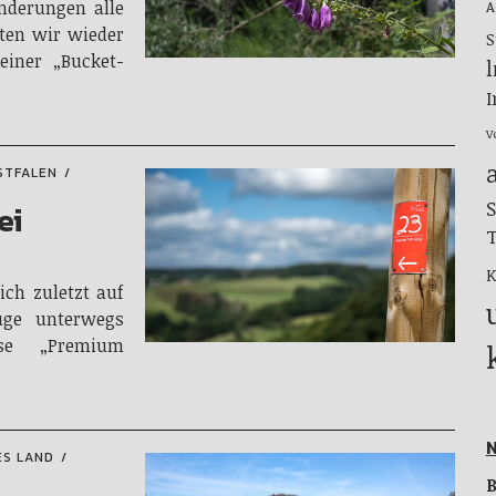
nderungen alle
A
lten wir wieder
S
einer „Bucket-
l
I
V
STFALEN
S
ei
T
K
ich zuletzt auf
üge unterwegs
se „Premium
N
ES LAND