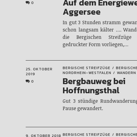
Auf dem Energiew
0
Aggersee
In gut 3 Stunden stramm gewan
schon langsam kälter …. Wand
die Bergischen Streifzüg
gedruckter Form vorliegen,…
BERGISCHE STREIFZÜGE
BERGISCH
25. OKTOBER
NORDRHEIN-WESTFALEN
WANDERN
2019
Bergbauweg bei
0
Hoffnungsthal
Gut 3 stündige Rundwanderung
Pause gewandert.
BERGISCHE STREIFZÜGE
BERGISCH
9. OKTOBER 2018