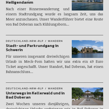
Heiligendamm
Nach einer Binnenwanderung und
einem Stadtrundgang wurde es langsam Zeit, uns das
Meer anzuschauen. Unser Wanderführer bietet eine Route
von Bad Doberan nach Kühlungsborn…
DEUTSCHLAND-NRW-RLP
WANDERN
Stadt- und Parkrundgang in
Schwerin
Für unseren insgesamt dreiwöchigen
Urlaub in Meck-Pom hatten wir uns extra ein 49 Euro
Ticket angeschafft. Unser Standort, Bad Doberan, hat einen
Bahnanschluss…
DEUTSCHLAND-NRW-RLP
WANDERN
Unterwegs im Kellerwald und in
Bad Doberan
Zwei Wochen unseres diesjährigen,
dreiwöchigen Urlaubs verbringen wir in Bad Doberan in