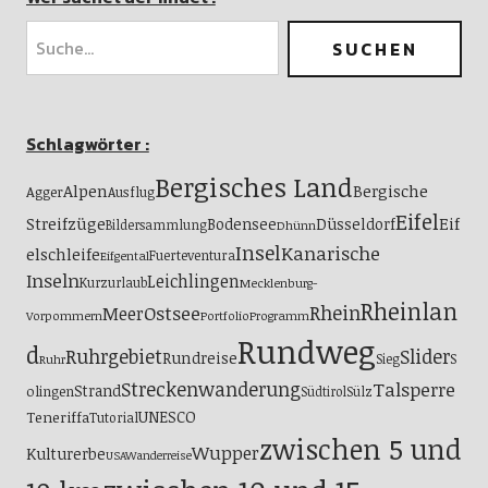
Schlagwörter :
Bergisches Land
Alpen
Bergische
Agger
Ausflug
Eifel
Streifzüge
Eif
Bodensee
Düsseldorf
Bildersammlung
Dhünn
Insel
Kanarische
elschleife
Fuerteventura
Eifgental
Inseln
Leichlingen
Kurzurlaub
Mecklenburg-
Rheinlan
Ostsee
Rhein
Meer
Vorpommern
Portfolio
Programm
Rundweg
d
Ruhrgebiet
Slider
Rundreise
S
Sieg
Ruhr
Streckenwanderung
Talsperre
Strand
olingen
Südtirol
Sülz
UNESCO
Teneriffa
Tutorial
zwischen 5 und
Wupper
Kulturerbe
USA
Wanderreise