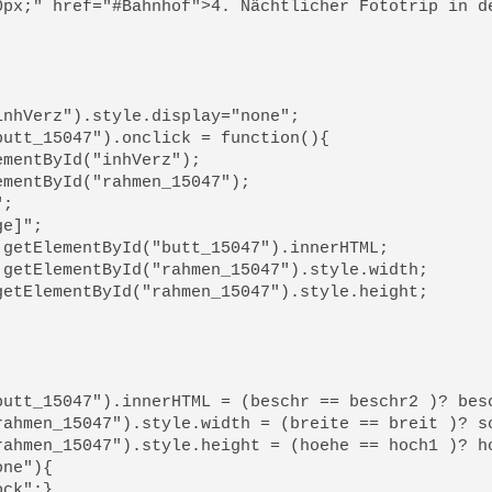
px;" href="#Bahnhof">4. Nächtlicher Fototrip in de
nhVerz").style.display="none";

utt_15047").onclick = function(){

mentById("inhVerz");

mentById("rahmen_15047");

;

e]";

getElementById("butt_15047").innerHTML;

getElementById("rahmen_15047").style.width;

etElementById("rahmen_15047").style.height;

butt_15047").innerHTML = (beschr == beschr2 )? besc
ahmen_15047").style.width = (breite == breit )? sc
ahmen_15047").style.height = (hoehe == hoch1 )? ho
ne"){

ck";}
