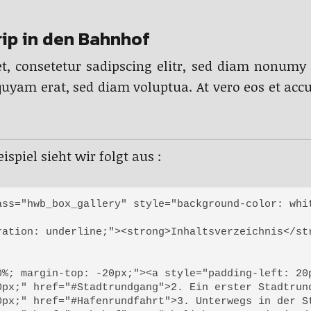
rip in den Bahnhof
t, consetetur sadipscing elitr, sed diam nonumy
quyam erat, sed diam voluptua. At vero eos et accu
ispiel sieht wir folgt aus :
ass="hwb_box_gallery" style="background-color: whi
ration: underline;"><strong>Inhaltsverzeichnis</str
0%; margin-top: -20px;"><a style="padding-left: 20p
0px;" href="#Stadtrundgang">2. Ein erster Stadtrund
0px;" href="#Hafenrundfahrt">3. Unterwegs in der St