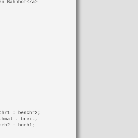
n Bahnhof</a>

hr1 : beschr2;

hmal : breit;

ch2 : hoch1;
