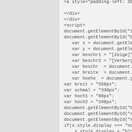
<a style="padding-left: 20
</div>

</div>

<script>

document.getElementById("i
document.getElementById("b
   var x = document.getEle
   var y = document.getEle
   var beschr1 = "[Zeige]"
   var beschr2 = "[Verberg
   var beschr  = document.
   var breite  = document.
   var hoehe  = document.g
var breit = "550px";

var schmal = "330px";

var hoch1 = "60px";

var hoch2 = "240px";

document.getElementById("
document.getElementById("r
document.getElementById("r
if(x.style.display === "no
    x.style.display = "blo