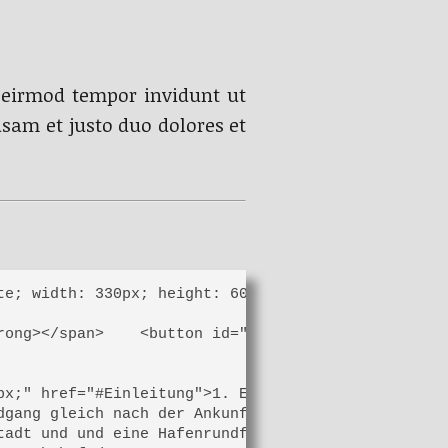
 eirmod tempor invidunt ut
sam et justo duo dolores et
te; width: 330px; height: 60px; border: medium sol
ong></span>    <button id="butt_15047" class="inhB
x;" href="#Einleitung">1. Einleitung</a>

gang gleich nach der Ankunft</a>

adt und und eine Hafenrundfahrt</a>
