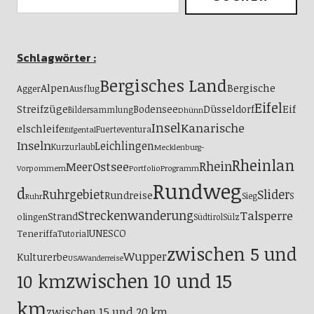
Schlagwörter :
Bergisches Land
Alpen
Bergische
Agger
Ausflug
Eifel
Streifzüge
Eif
Bodensee
Düsseldorf
Bildersammlung
Dhünn
Insel
Kanarische
elschleife
Fuerteventura
Eifgental
Inseln
Leichlingen
Kurzurlaub
Mecklenburg-
Rheinlan
Ostsee
Rhein
Meer
Vorpommern
Portfolio
Programm
Rundweg
d
Ruhrgebiet
Slider
Rundreise
S
Sieg
Ruhr
Streckenwanderung
Talsperre
Strand
olingen
Südtirol
Sülz
UNESCO
Teneriffa
Tutorial
zwischen 5 und
Wupper
Kulturerbe
USA
Wanderreise
zwischen 10 und 15
10 km
km
zwischen 15 und 20 km