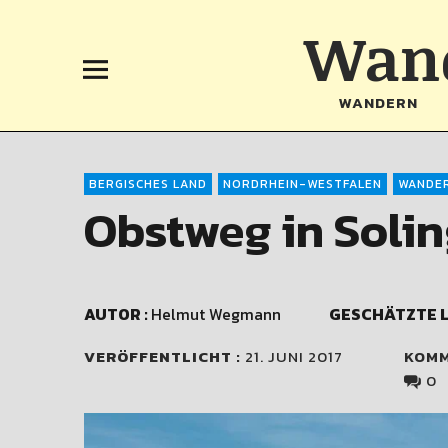
Wand
WANDERN
BERGISCHES LAND
NORDRHEIN-WESTFALEN
WANDE
Obstweg in Soli
AUTOR :
Helmut Wegmann
GESCHÄTZTE L
VERÖFFENTLICHT :
21. JUNI 2017
KOM
0