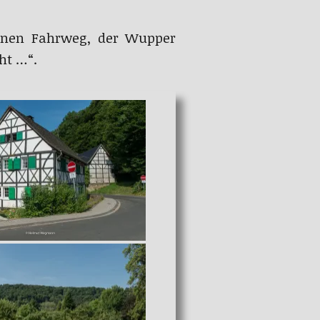
genen Fahrweg, der Wupper
ht …“.