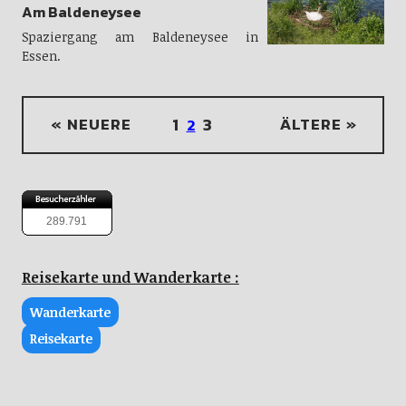
Am Baldeneysee
Spaziergang am Baldeneysee in
Essen.
« NEUERE
1
3
ÄLTERE »
2
289.791
Reisekarte und Wanderkarte :
Wanderkarte
Reisekarte