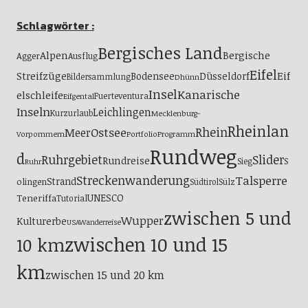
Schlagwörter :
Bergisches Land
Alpen
Bergische
Agger
Ausflug
Eifel
Streifzüge
Eif
Bodensee
Düsseldorf
Bildersammlung
Dhünn
Insel
Kanarische
elschleife
Fuerteventura
Eifgental
Inseln
Leichlingen
Kurzurlaub
Mecklenburg-
Rheinlan
Ostsee
Rhein
Meer
Vorpommern
Portfolio
Programm
Rundweg
d
Ruhrgebiet
Slider
Rundreise
S
Sieg
Ruhr
Streckenwanderung
Talsperre
Strand
olingen
Südtirol
Sülz
UNESCO
Teneriffa
Tutorial
zwischen 5 und
Wupper
Kulturerbe
USA
Wanderreise
zwischen 10 und 15
10 km
km
zwischen 15 und 20 km