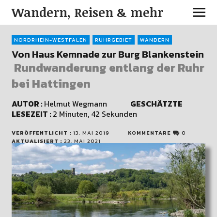
Wandern, Reisen & mehr
NORDRHEIN-WESTFALEN
RUHRGEBIET
WANDERN
Von Haus Kemnade zur Burg Blankenstein
Rundwanderung entlang der Ruhr
bei Hattingen
AUTOR :
Helmut Wegmann
GESCHÄTZTE
LESEZEIT :
2 Minuten, 42 Sekunden
VERÖFFENTLICHT :
13. MAI 2019
KOMMENTARE
0
AKTUALISIERT :
23. MAI 2021