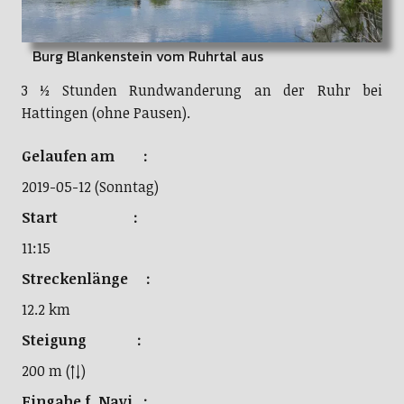
Burg Blankenstein vom Ruhrtal aus
3 ½ Stunden Rundwanderung an der Ruhr bei
Hattingen (ohne Pausen).
Gelaufen am :
2019-05-12 (Sonntag)
Start :
11:15
Streckenlänge :
12.2 km
Steigung :
200 m (↑↓)
Eingabe f. Navi :