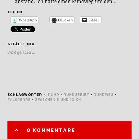
anstand. Ich hatte einen Rundweg um den…
TEILEN :
WhatsApp
Drucken
E-Mail
GEFÄLLT MIR:
Wird geladen …
SCHLAGWÖRTER
RUHR
•
RUHRGEBIET
•
RUNDWEG
•
TALSPERRE
•
ZWISCHEN 5 UND 10 KM
0 KOMMENTARE