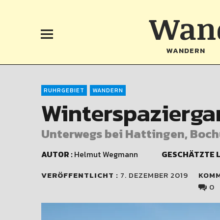
Wand
WANDERN
RUHRGEBIET
WANDERN
Winterspazierga
Unterwegs bei Hattingen, Boch
AUTOR :
Helmut Wegmann
GESCHÄTZTE L
VERÖFFENTLICHT :
7. DEZEMBER 2019
KOM
0