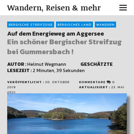
Wandern, Reisen & mehr
BERGISCHE STREIFZÜGE
BERGISCHES LAND
WANDERN
Auf dem Energieweg am Aggersee
Ein schöner Bergischer Streifzug
bei Gummersbach !
AUTOR :
Helmut Wegmann
GESCHÄTZTE
LESEZEIT :
2 Minuten, 39 Sekunden
VERÖFFENTLICHT :
30. OKTOBER
KOMMENTARE
0
2019
AKTUALISIERT :
23. MAI
2021