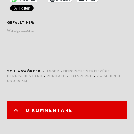
GEFÄLLT MIR:
Wird geladen …
SCHLAGWÖRTER
AGGER
•
BERGISCHE STREIFZÜGE
•
BERGISCHES LAND
•
RUNDWEG
•
TALSPERRE
•
ZWISCHEN 10
UND 15 KM
0 KOMMENTARE