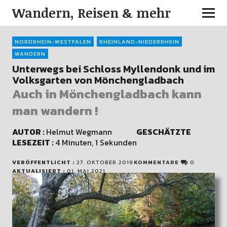
Wandern, Reisen & mehr
NORDRHEIN-WESTFALEN
RHEINLAND-NIEDERRHEIN
WANDERN
Unterwegs bei Schloss Myllendonk und im
Volksgarten von Mönchengladbach
Auch in Mönchengladbach kann
man wandern !
AUTOR :
Helmut Wegmann
GESCHÄTZTE
LESEZEIT :
4 Minuten, 1 Sekunden
VERÖFFENTLICHT :
27. OKTOBER 2019
KOMMENTARE
0
AKTUALISIERT :
01. MAI 2021