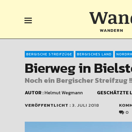
Wand
WANDERN
BERGISCHE STREIFZÜGE
BERGISCHES LAND
NORDRH
Bierweg in Bielst
Noch ein Bergischer Streifzug !
AUTOR :
Helmut Wegmann
GESCHÄTZTE L
VERÖFFENTLICHT :
3. JULI 2018
KOM
0