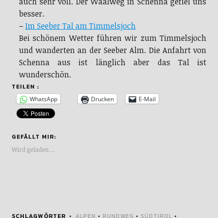
auch sehr voll. Der Waalweg in Schenna gefiel uns
besser.
–
Im Seeber Tal am Timmelsjoch
Bei schönem Wetter führen wir zum Timmelsjoch
und wanderten an der Seeber Alm. Die Anfahrt von
Schenna aus ist länglich aber das Tal ist
wunderschön.
TEILEN :
WhatsApp
Drucken
E-Mail
GEFÄLLT MIR:
Wird geladen …
SCHLAGWÖRTER
ALPEN
•
RUNDWEG
•
SÜDTIROL
•