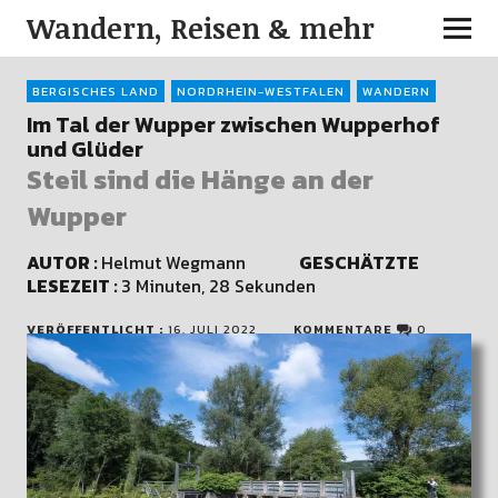
Wandern, Reisen & mehr
BERGISCHES LAND
NORDRHEIN-WESTFALEN
WANDERN
Im Tal der Wupper zwischen Wupperhof
und Glüder
Steil sind die Hänge an der
Wupper
AUTOR :
Helmut Wegmann
GESCHÄTZTE
LESEZEIT :
3 Minuten, 28 Sekunden
VERÖFFENTLICHT :
16. JULI 2022
KOMMENTARE
0