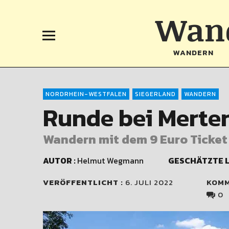
Wand
WANDERN
NORDRHEIN-WESTFALEN
SIEGERLAND
WANDERN
Runde bei Merten
Wandern mit dem 9 Euro Ticket
AUTOR :
Helmut Wegmann
GESCHÄTZTE L
VERÖFFENTLICHT :
6. JULI 2022
KOM
0