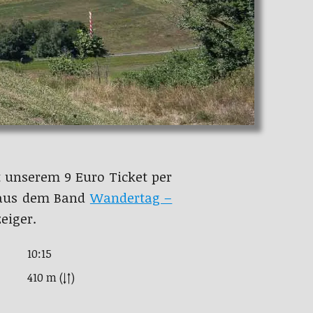
t unserem 9 Euro Ticket per
t aus dem Band
Wandertag –
eiger.
10:15
410 m (↓↑)