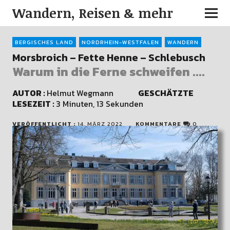
Wandern, Reisen & mehr
BERGISCHES LAND
NORDRHEIN-WESTFALEN
WANDERN
Morsbroich – Fette Henne – Schlebusch
Warum in die Ferne schweifen ....
AUTOR :
Helmut Wegmann
GESCHÄTZTE
LESEZEIT :
3 Minuten, 13 Sekunden
VERÖFFENTLICHT :
14. MÄRZ 2022
KOMMENTARE
0