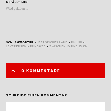
GEFÄLLT MIR:
Wird geladen …
SCHLAGWÖRTER
BERGISCHES LAND
•
DHÜNN
•
LEVERKUSEN
•
RUNDWEG
•
ZWISCHEN 10 UND 15 KM
0 KOMMENTARE
SCHREIBE EINEN KOMMENTAR