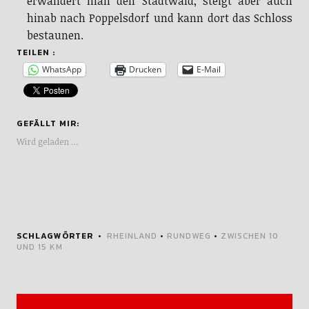
erwandert man den Stadtwald, steigt aber auch
hinab nach Poppelsdorf und kann dort das Schloss
bestaunen.
TEILEN :
WhatsApp
Drucken
E-Mail
GEFÄLLT MIR:
Wird geladen …
SCHLAGWÖRTER
RHEINLAND
•
RUNDWEG
•
ZWISCHEN 10
UND 15 KM