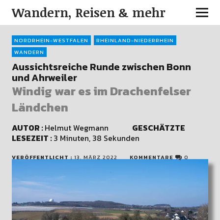
Wandern, Reisen & mehr
NORDRHEIN-WESTFALEN
RHEINLAND-NIEDERRHEIN
WANDERN
Aussichtsreiche Runde zwischen Bonn
und Ahrweiler
Windig war es im Drachenfelser
Ländchen
AUTOR :
Helmut Wegmann
GESCHÄTZTE
LESEZEIT :
3 Minuten, 38 Sekunden
VERÖFFENTLICHT :
13. MÄRZ 2022
KOMMENTARE
0