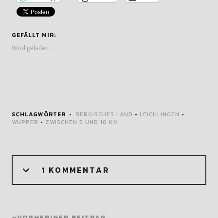
GEFÄLLT MIR:
Wird geladen …
SCHLAGWÖRTER
BERGISCHES LAND
•
LEICHLINGEN
•
WUPPER
•
ZWISCHEN 5 UND 10 KM
1 KOMMENTAR
VORHERIGER BEITRAG