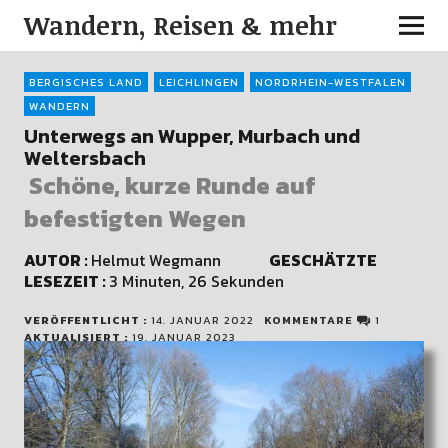
Wandern, Reisen & mehr
BERGISCHES LAND
LEICHLINGEN
NORDRHEIN-WESTFALEN
WANDERN
Unterwegs an Wupper, Murbach und
Weltersbach
Schöne, kurze Runde auf
befestigten Wegen
AUTOR :
Helmut Wegmann
GESCHÄTZTE
LESEZEIT :
3 Minuten, 26 Sekunden
VERÖFFENTLICHT :
14. JANUAR 2022
KOMMENTARE
1
AKTUALISIERT :
19. JANUAR 2023