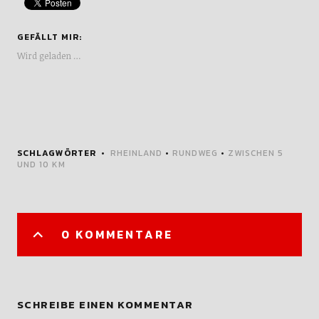
WhatsApp
Drucken
E-Mail
GEFÄLLT MIR:
Wird geladen …
SCHLAGWÖRTER
RHEINLAND
•
RUNDWEG
•
ZWISCHEN 5
UND 10 KM
0 KOMMENTARE