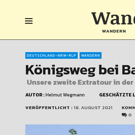
Wand
WANDERN
DEUTSCHLAND-NRW-RLP
WANDERN
Königsweg bei B
Unsere zweite Extratour in der
AUTOR :
Helmut Wegmann
GESCHÄTZTE L
VERÖFFENTLICHT :
18. AUGUST 2021
KOM
0