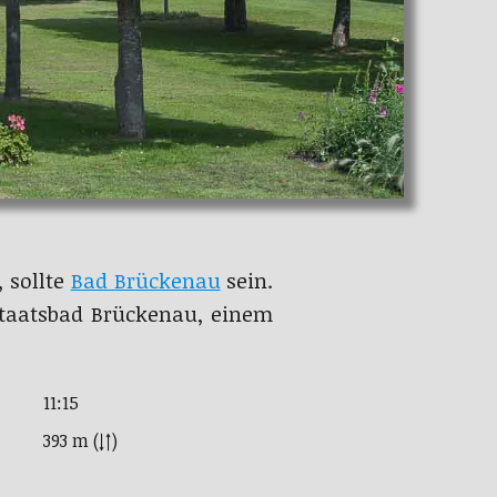
 sollte
Bad Brückenau
sein.
Staatsbad Brückenau, einem
11:15
393 m (↓↑)