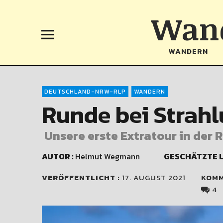
Wand
WANDERN
DEUTSCHLAND-NRW-RLP
WANDERN
Runde bei Strahl
Unsere erste Extratour in der 
AUTOR :
Helmut Wegmann
GESCHÄTZTE L
VERÖFFENTLICHT :
17. AUGUST 2021
KOM
4