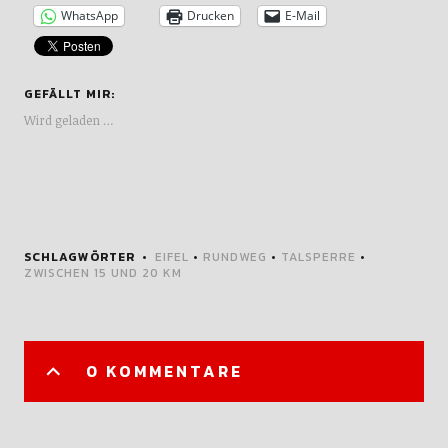
WhatsApp
Drucken
E-Mail
GEFÄLLT MIR:
Wird geladen …
SCHLAGWÖRTER
EIFEL
•
RUNDWEG
•
TALSPERRE
•
ZWISCHEN 15 UND 20 KM
0 KOMMENTARE