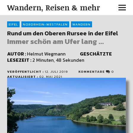
Wandern, Reisen & mehr
EIFEL
NORDRHEIN-WESTFALEN
WANDERN
Rund um den Oberen Rursee in der Eifel
Immer schön am Ufer lang ...
AUTOR :
Helmut Wegmann
GESCHÄTZTE
LESEZEIT :
2 Minuten, 48 Sekunden
VERÖFFENTLICHT :
12. JULI 2019
KOMMENTARE
0
AKTUALISIERT :
02. MAI 2021