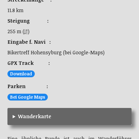
11.8 km
Steigung :
255 m (↓↑)
Eingabe f. Navi :
Bikertreff Hohensyburg (bei Google-Maps)
GPX Track :
Download
Parken :
Bei Google Maps
Wanderkarte
Eine ähnliche Runde ist auch im Wanderführer