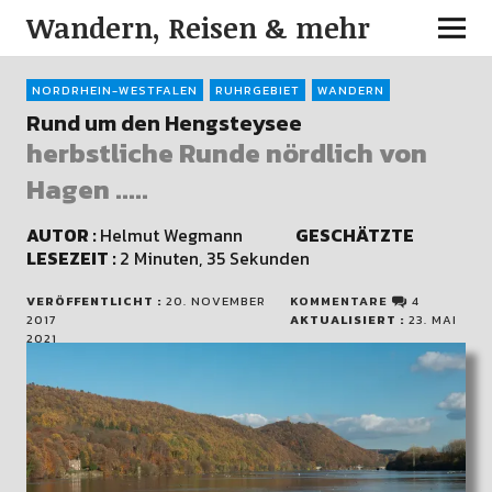
Wandern, Reisen & mehr
NORDRHEIN-WESTFALEN
RUHRGEBIET
WANDERN
Rund um den Hengsteysee
herbstliche Runde nördlich von
Hagen .....
AUTOR :
Helmut Wegmann
GESCHÄTZTE
LESEZEIT :
2 Minuten, 35 Sekunden
VERÖFFENTLICHT :
20. NOVEMBER
KOMMENTARE
4
2017
AKTUALISIERT :
23. MAI
2021