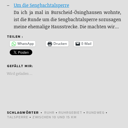
Um die Sengbachtalsperre
Da ich ja mal in Burscheid-Ösinghausen wohnte,
ist die Runde um die Sengbachtalsperre sozusagen
meine ehemalige Hausstrecke. Die machten wir…
TEILEN :
WhatsApp
Drucken
E-Mail
GEFÄLLT MIR:
Wird geladen …
SCHLAGWÖRTER
RUHR
•
RUHRGEBIET
•
RUNDWEG
•
TALSPERRE
•
ZWISCHEN 10 UND 15 KM