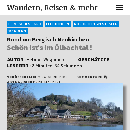
Wandern, Reisen & mehr
BERGISCHES LAND
LEICHLINGEN
NORDRHEIN-WESTFALEN
WANDERN
Rund um Bergisch Neukirchen
Schön ist's im Ölbachtal !
AUTOR :
Helmut Wegmann
GESCHÄTZTE
LESEZEIT :
2 Minuten, 54 Sekunden
VERÖFFENTLICHT :
4. APRIL 2019
KOMMENTARE
3
AKTUALISIERT :
23. MAI 2021