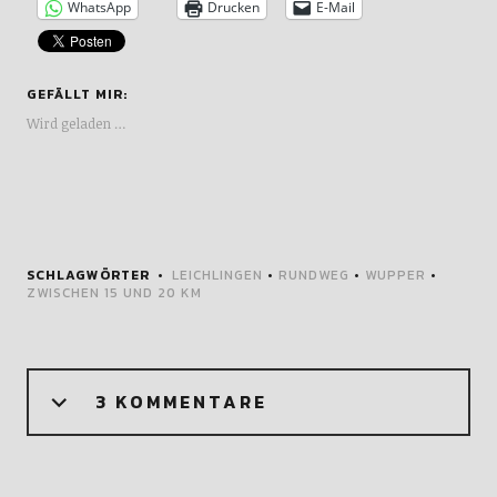
WhatsApp
Drucken
E-Mail
GEFÄLLT MIR:
Wird geladen …
SCHLAGWÖRTER
LEICHLINGEN
•
RUNDWEG
•
WUPPER
•
ZWISCHEN 15 UND 20 KM
3 KOMMENTARE