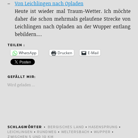
Von Leichlingen nach Opladen
Heute ist wieder mal Traum-Wetter. Ich möchte
daher die schon mehrmals gelaufene Strecke von
Leichlingen nach Opladen an der Wupper entlang
bebildern.…
TEILEN :
WhatsApp
Drucken
E-Mail
GEFÄLLT MIR:
Wird geladen …
SCHLAGWÖRTER
BERGISCHES LAND
•
HASENSPRUNG
•
LEICHLINGEN
•
RUNDWEG
•
WELTERSBACH
•
WUPPER
•
ZWISCHEN 5 UND 10 KM