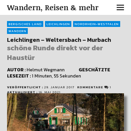
Wandern, Reisen & mehr
BERGISCHES LAND
LEICHLINGEN
NORDRHEIN-WESTFALEN
WANDERN
Leichlingen – Weltersbach – Murbach
schöne Runde direkt vor der
Haustür
AUTOR :
Helmut Wegmann
GESCHÄTZTE
LESEZEIT :
1 Minuten, 55 Sekunden
VERÖFFENTLICHT :
29. JANUAR 2017
KOMMENTARE
1
AKTUALISIERT :
16. MAI 2021