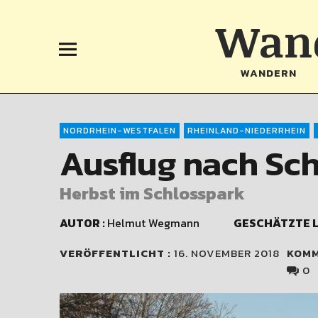
Wand
WANDERN
NORDRHEIN-WESTFALEN
RHEINLAND-NIEDERRHEIN
Ausflug nach Sc
Herbst im Schlosspark
AUTOR :
Helmut Wegmann
GESCHÄTZTE L
VERÖFFENTLICHT :
16. NOVEMBER 2018
KOM
0