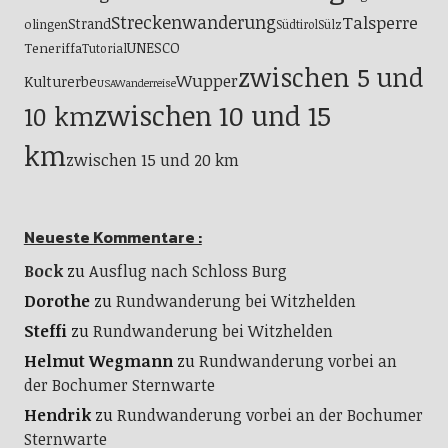
Streckenwanderung
Talsperre
Strand
olingen
Südtirol
Sülz
UNESCO
Teneriffa
Tutorial
zwischen 5 und
Wupper
Kulturerbe
USA
Wanderreise
zwischen 10 und 15
10 km
km
zwischen 15 und 20 km
Neueste Kommentare :
Bock
zu
Ausflug nach Schloss Burg
Dorothe
zu
Rundwanderung bei Witzhelden
Steffi
zu
Rundwanderung bei Witzhelden
Helmut Wegmann
zu
Rundwanderung vorbei an
der Bochumer Sternwarte
Hendrik
zu
Rundwanderung vorbei an der Bochumer
Sternwarte