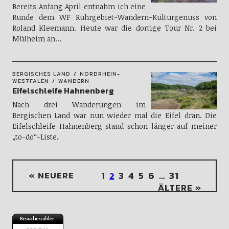
Bereits Anfang April entnahm ich eine
Runde dem WF Ruhrgebiet-Wandern-Kulturgenuss von
Roland Kleemann. Heute war die dortige Tour Nr. 2 bei
Mülheim an…
BERGISCHES LAND
NORDRHEIN-
WESTFALEN
WANDERN
Eifelschleife Hahnenberg
Nach drei Wanderungen im
Bergischen Land war nun wieder mal die Eifel dran. Die
Eifelschleife Hahnenberg stand schon länger auf meiner
„to-do“-Liste.
« NEUERE
1
3
4
5
6
…
31
2
ÄLTERE »