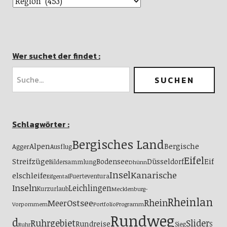
Wer suchet der findet :
Schlagwörter :
Bergisches Land
Alpen
Bergische
Agger
Ausflug
Eifel
Streifzüge
Eif
Bodensee
Düsseldorf
Bildersammlung
Dhünn
Insel
Kanarische
elschleife
Fuerteventura
Eifgental
Inseln
Leichlingen
Kurzurlaub
Mecklenburg-
Rheinlan
Ostsee
Rhein
Meer
Vorpommern
Portfolio
Programm
Rundweg
d
Ruhrgebiet
Slider
Rundreise
S
Sieg
Ruhr