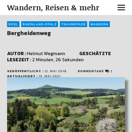
Wandern, Reisen & mehr
EIFEL
RHEINLAND-PFALZ
TRAUMPFADE
WANDERN
Bergheidenweg
AUTOR :
Helmut Wegmann
GESCHÄTZTE
LESEZEIT :
2 Minuten, 26 Sekunden
VERÖFFENTLICHT :
12. MAI 2018
KOMMENTARE
2
AKTUALISIERT :
15. MAI 2021