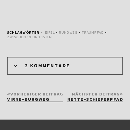
SCHLAGWÖRTER
EIFEL
•
RUNDWEG
•
TRAUMPFAD
•
ZWISCHEN 10 UND 15 KM
2 KOMMENTARE
VORHERIGER BEITRAG
NÄCHSTER BEITRAG
VIRNE-BURGWEG
NETTE-SCHIEFERPFAD