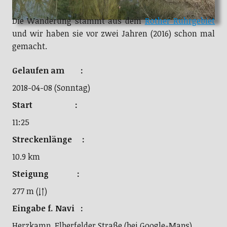
Die Wanderung stammt aus dem
Rother Ruhrgebiet
und wir haben sie vor zwei Jahren (2016) schon mal
gemacht.
Gelaufen am :
2018-04-08 (Sonntag)
Start :
11:25
Streckenlänge :
10.9 km
Steigung :
277 m (↓↑)
Eingabe f. Navi :
Herzkamp, Elberfelder Straße (bei Google-Maps)