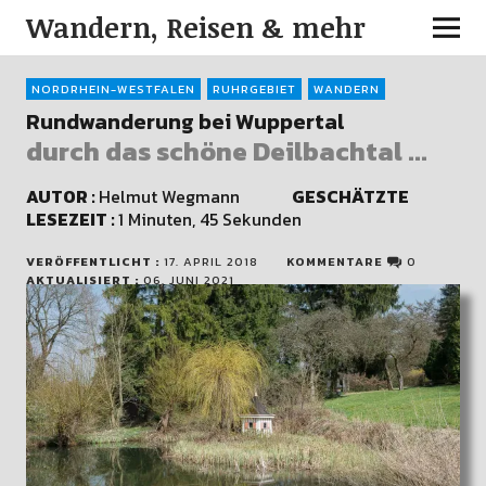
Wandern, Reisen & mehr
NORDRHEIN-WESTFALEN
RUHRGEBIET
WANDERN
Rundwanderung bei Wuppertal
durch das schöne Deilbachtal ...
AUTOR :
Helmut Wegmann
GESCHÄTZTE
LESEZEIT :
1 Minuten, 45 Sekunden
VERÖFFENTLICHT :
17. APRIL 2018
KOMMENTARE
0
AKTUALISIERT :
06. JUNI 2021