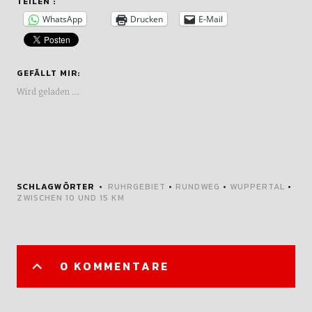
TEILEN :
WhatsApp
Drucken
E-Mail
GEFÄLLT MIR:
Wird geladen …
SCHLAGWÖRTER
RUHRGEBIET
•
RUNDWEG
•
WUPPERTAL
•
ZWISCHEN 10 UND 15 KM
0 KOMMENTARE