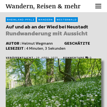
Wandern, Reisen & mehr
RHEINLAND-PFALZ
WANDERN
WESTERWALD
Auf und ab an der Wied bei Neustadt
Rundwanderung mit Aussicht
AUTOR :
Helmut Wegmann
GESCHÄTZTE
LESEZEIT :
4 Minuten, 3 Sekunden
VERÖFFENTLICHT :
29. APRIL 2025
KOMMENTARE
0