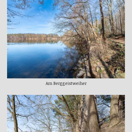
Am Berggeistweiher