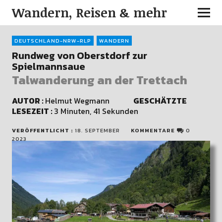
Wandern, Reisen & mehr
DEUTSCHLAND-NRW-RLP
WANDERN
Rundweg von Oberstdorf zur
Spielmannsaue
Talwanderung an der Trettach
AUTOR :
Helmut Wegmann
GESCHÄTZTE
LESEZEIT :
3 Minuten, 41 Sekunden
VERÖFFENTLICHT :
18. SEPTEMBER
KOMMENTARE
0
2023