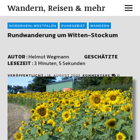
Wandern, Reisen & mehr
NORDRHEIN-WESTFALEN
RUHRGEBIET
WANDERN
Rundwanderung um Witten-Stockum
AUTOR :
Helmut Wegmann
GESCHÄTZTE
LESEZEIT :
3 Minuten, 5 Sekunden
VERÖFFENTLICHT :
16. AUGUST 2023
KOMMENTARE
0