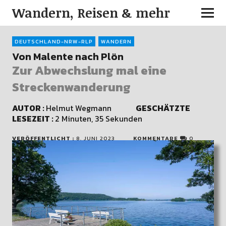
Wandern, Reisen & mehr
DEUTSCHLAND-NRW-RLP
WANDERN
Von Malente nach Plön
Zur Abwechslung mal eine
Streckenwanderung
AUTOR :
Helmut Wegmann
GESCHÄTZTE
LESEZEIT :
2 Minuten, 35 Sekunden
VERÖFFENTLICHT :
8. JUNI 2023
KOMMENTARE
0