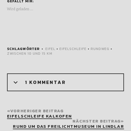
GEFÄLLT MIR:
Wird geladen …
SCHLAGWÖRTER
EIFEL
•
EIFELSCHLEIFE
•
RUNDWEG
•
ZWISCHEN 10 UND 15 KM
1 KOMMENTAR
VORHERIGER BEITRAG
EIFELSCHLEIFE KALKOFEN
NÄCHSTER BEITRAG
RUND UM DAS FREILICHTMUSEUM IN LINDLAR