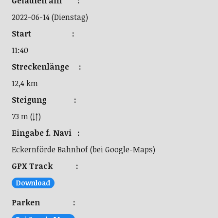
Gelaufen am :
2022-06-14 (Dienstag)
Start :
11:40
Streckenlänge :
12,4 km
Steigung :
73 m (↓↑)
Eingabe f. Navi :
Eckernförde Bahnhof (bei Google-Maps)
GPX Track :
Download
Parken :