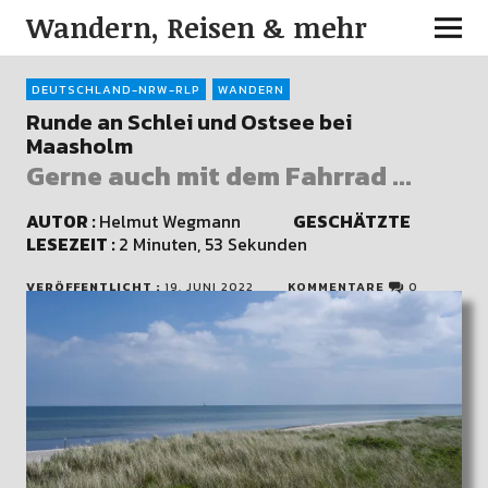
Wandern, Reisen & mehr
DEUTSCHLAND-NRW-RLP
WANDERN
Runde an Schlei und Ostsee bei
Maasholm
Gerne auch mit dem Fahrrad ...
AUTOR :
Helmut Wegmann
GESCHÄTZTE
LESEZEIT :
2 Minuten, 53 Sekunden
VERÖFFENTLICHT :
19. JUNI 2022
KOMMENTARE
0