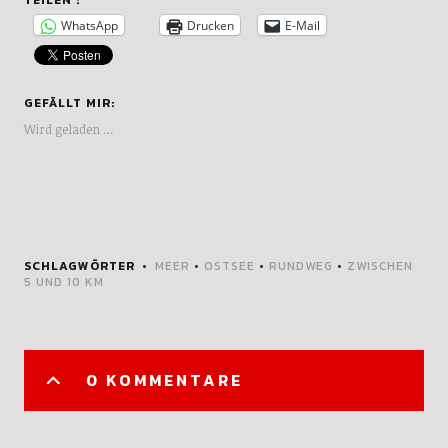
TEILEN :
WhatsApp
Drucken
E-Mail
GEFÄLLT MIR:
Wird geladen …
SCHLAGWÖRTER
MEER
•
OSTSEE
•
RUNDWEG
•
ZWISCHEN
5 UND 10 KM
0 KOMMENTARE