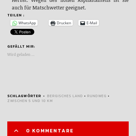
Herbst. Wegen des hohen Asphaltanteils ist sie
auch für Matschwetter geeignet.
TEILEN :
WhatsApp
Drucken
E-Mail
GEFÄLLT MIR:
Wird geladen …
SCHLAGWÖRTER
BERGISCHES LAND
•
RUNDWEG
•
ZWISCHEN 5 UND 10 KM
0 KOMMENTARE