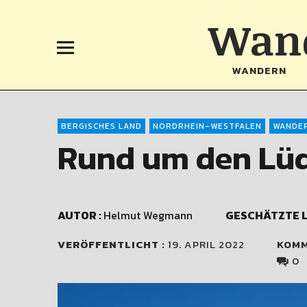
Wand
WANDERN
BERGISCHES LAND
NORDRHEIN-WESTFALEN
WANDE
Rund um den Lüd
AUTOR :
Helmut Wegmann
GESCHÄTZTE L
VERÖFFENTLICHT :
19. APRIL 2022
KOM
0