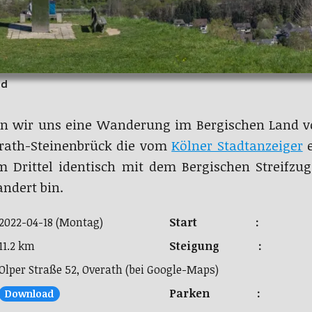
nd
en wir uns eine Wanderung im Bergischen Land
erath-Steinenbrück die vom
Kölner Stadtanzeiger
e
m Drittel identisch mit dem Bergischen Streifzu
ndert bin.
2022-04-18 (Montag)
Start :
11.2 km
Steigung :
Olper Straße 52, Overath (bei Google-Maps)
Parken :
Download