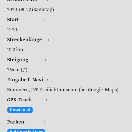
2020-08-22 (Samstag)
Start :
11:20
Streckenlänge :
10.2 km
Steigung :
264 m (↓↑)
Eingabe f. Navi :
Kommern, LVR Freilichtmuseum (bei Google-Maps)
GPX Track :
Download
Parken :
Bei Google Maps