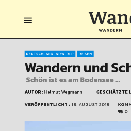
Wand
WANDERN
DEUTSCHLAND-NRW-RLP
REISEN
Wandern und Sch
Schön ist es am Bodensee ...
AUTOR :
Helmut Wegmann
GESCHÄTZTE L
VERÖFFENTLICHT :
18. AUGUST 2019
KOM
0