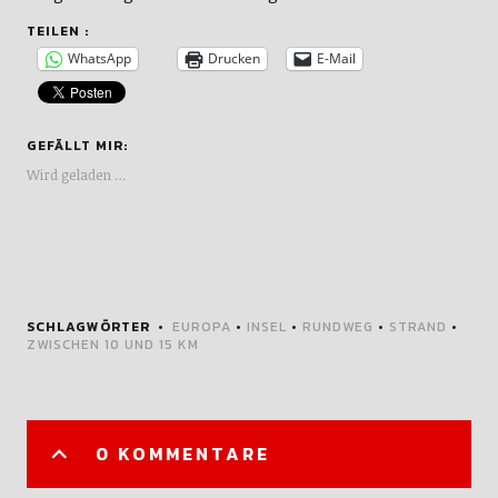
TEILEN :
WhatsApp
Drucken
E-Mail
GEFÄLLT MIR:
Wird geladen …
SCHLAGWÖRTER
EUROPA
•
INSEL
•
RUNDWEG
•
STRAND
•
ZWISCHEN 10 UND 15 KM
0 KOMMENTARE