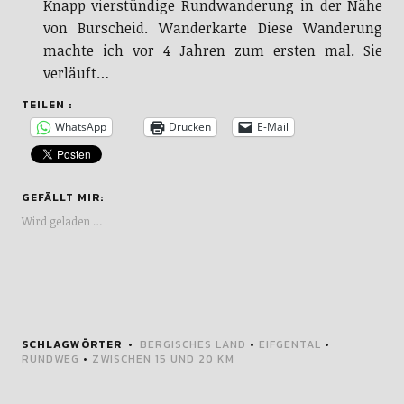
Knapp vierstündige Rundwanderung in der Nähe
von Burscheid. Wanderkarte Diese Wanderung
machte ich vor 4 Jahren zum ersten mal. Sie
verläuft…
TEILEN :
WhatsApp
Drucken
E-Mail
GEFÄLLT MIR:
Wird geladen …
SCHLAGWÖRTER
BERGISCHES LAND
•
EIFGENTAL
•
RUNDWEG
•
ZWISCHEN 15 UND 20 KM