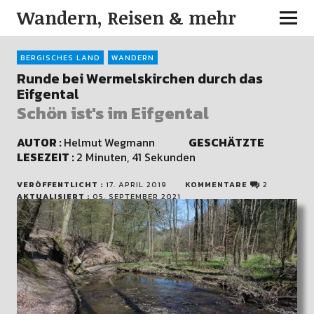
Wandern, Reisen & mehr
BERGISCHES LAND
WANDERN
Runde bei Wermelskirchen durch das
Eifgental
Schön ist's im Eifgental
AUTOR :
Helmut Wegmann
GESCHÄTZTE
LESEZEIT :
2 Minuten, 41 Sekunden
VERÖFFENTLICHT :
17. APRIL 2019
KOMMENTARE
2
AKTUALISIERT :
05. SEPTEMBER 2021