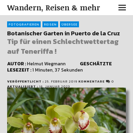
Wandern, Reisen & mehr
FOTOGRAFIEREN
REISEN
ÜBERSEE
Botanischer Garten in Puerto de la Cruz
Tip für einen Schlechtwettertag
auf Teneriffa !
AUTOR :
Helmut Wegmann
GESCHÄTZTE
LESEZEIT :
1 Minuten, 37 Sekunden
VERÖFFENTLICHT :
25. FEBRUAR 2019
KOMMENTARE
0
AKTUALISIERT :
16. JANUAR 2023