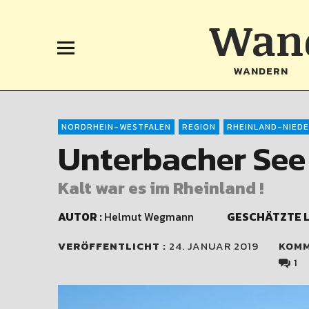
Wand
WANDERN
NORDRHEIN-WESTFALEN
REGION
RHEINLAND-NIED
Unterbacher See
Kalt war es im Rheinland !
AUTOR :
Helmut Wegmann
GESCHÄTZTE L
VERÖFFENTLICHT :
24. JANUAR 2019
KOM
1