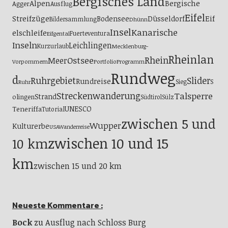
Bergisches Land
Alpen
Bergische
Agger
Ausflug
Eifel
Streifzüge
Eif
Bodensee
Düsseldorf
Bildersammlung
Dhünn
Insel
Kanarische
elschleife
Fuerteventura
Eifgental
Inseln
Leichlingen
Kurzurlaub
Mecklenburg-
Rheinlan
Ostsee
Rhein
Meer
Vorpommern
Portfolio
Programm
Rundweg
d
Ruhrgebiet
Slider
Rundreise
S
Sieg
Ruhr
Streckenwanderung
Talsperre
Strand
olingen
Südtirol
Sülz
UNESCO
Teneriffa
Tutorial
zwischen 5 und
Wupper
Kulturerbe
USA
Wanderreise
zwischen 10 und 15
10 km
km
zwischen 15 und 20 km
Neueste Kommentare :
Bock
zu
Ausflug nach Schloss Burg