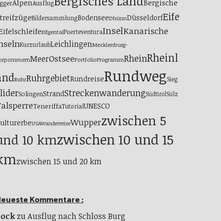
Bergisches Land
Alpen
Bergische
gger
Ausflug
Eife
treifzüge
Bodensee
Düsseldorf
Bildersammlung
Dhünn
Insel
Kanarische
Eifelschleife
Fuerteventura
Eifgental
nseln
Leichlingen
Kurzurlaub
Mecklenburg-
Rheinl
Ostsee
Rhein
Meer
orpommern
Portfolio
Programm
Rundweg
and
Ruhrgebiet
Rundreise
Sieg
Ruhr
lider
Streckenwanderung
Strand
Solingen
Südtirol
Sülz
alsperre
UNESCO
Teneriffa
Tutorial
zwischen 5
Wupper
ulturerbe
USA
Wanderreise
zwischen 10 und 15
und 10 km
km
zwischen 15 und 20 km
eueste Kommentare :
Bock
zu
Ausflug nach Schloss Burg