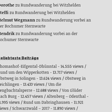
Dorothe
zu
Rundwanderung bei Witzhelden
teffi
zu
Rundwanderung bei Witzhelden
Helmut Wegmann
zu
Rundwanderung vorbei an
er Bochumer Sternwarte
Hendrik
zu
Rundwanderung vorbei an der
ochumer Sternwarte
eliebteste Beiträge
homashof-Eifgental-Dhünntal
- 14.555 views
und um den Wipperkotten
- 13.717 views
bstweg in Solingen
- 13.624 views
Obstweg in
eichlingen
- 13.433 views
Um die
engbachtalsperre
- 12.688 views
Von Glüder
ach Burg
- 12.457 views
Altenberg – Odenthal
-
1.995 views
Rund um Dabringhausen
- 11.921
iews
Schwarzwald – 2017
- 11.890 views