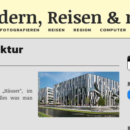
ern, Reisen &
FOTOGRAFIEREN
REISEN
REGION
COMPUTER
ektur
R
 „Häuser“, im
alles was man
B